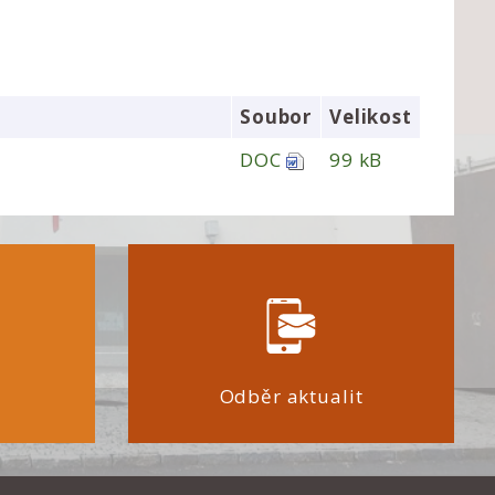
Soubor
Velikost
DOC
99 kB
Odběr aktualit