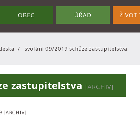
OBEC
ÚŘAD
ŽIVOT 
deska
svolání 09/2019 schůze zastupitelstva
ze zastupitelstva
[ARCHIV]
19
[ARCHIV]