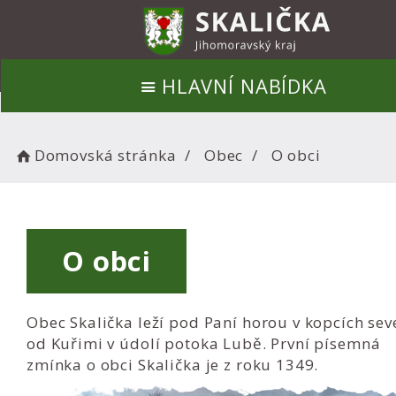
HLAVNÍ NABÍDKA
Domovská stránka
Obec
O obci
O obci
Obec Skalička leží pod Paní horou v kopcích sev
od Kuřimi v údolí potoka Lubě. První písemná
zmínka o obci Skalička je z roku 1349.