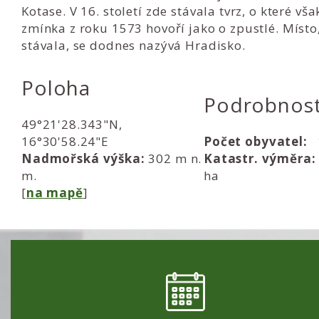
Kotase. V 16. století zde stávala tvrz, o které vša
zmínka z roku 1573 hovoří jako o zpustlé. Místo
stávala, se dodnes nazývá Hradisko.
Poloha
Podrobnost
49°21'28.343"N,
16°30'58.24"E
Počet obyvatel:
1
Nadmořská výška:
302 m n.
Katastr. výměra:
m.
ha
[
na mapě
]