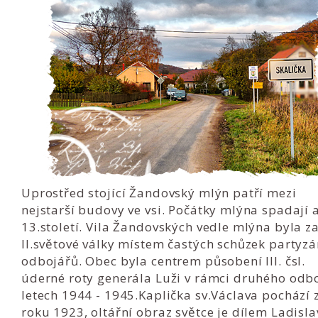
Uprostřed stojící Žandovský mlýn patří mezi
nejstarší budovy ve vsi. Počátky mlýna spadají 
13.století. Vila Žandovských vedle mlýna byla z
II.světové války místem častých schůzek partyzá
odbojářů. Obec byla centrem působení III. čsl.
úderné roty generála Luži v rámci druhého odbo
letech 1944 - 1945.Kaplička sv.Václava pochází 
roku 1923, oltářní obraz světce je dílem Ladisl