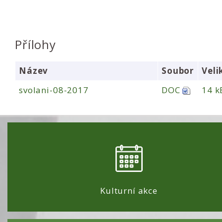
Přílohy
Název
Soubor
Veli
svolani-08-2017
DOC
14 k
Kulturní akce