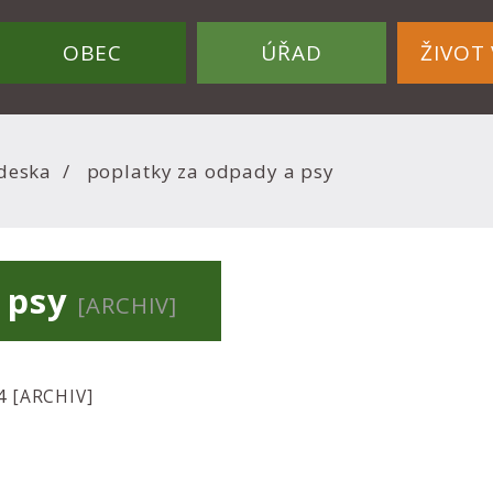
OBEC
ÚŘAD
ŽIVOT 
deska
poplatky za odpady a psy
a psy
[ARCHIV]
24
[ARCHIV]