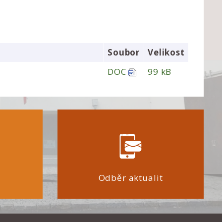
Soubor
Velikost
DOC
99 kB
Odběr aktualit