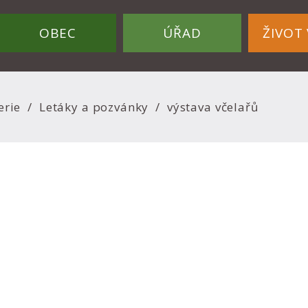
OBEC
ÚŘAD
ŽIVOT 
erie
Letáky a pozvánky
výstava včelařů