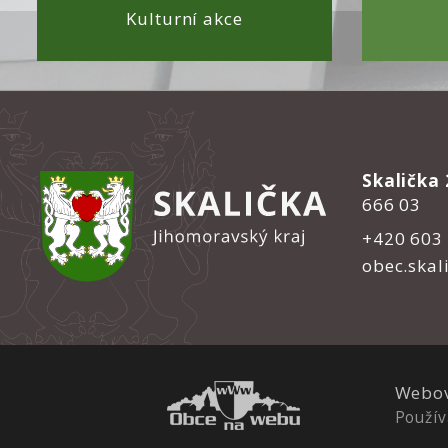
Kulturní akce
Skalička 
666 03
+420 603
obec.skal
Webov
Použív