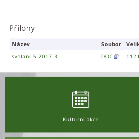
Přílohy
Název
Soubor
Veli
svolani-5-2017-3
DOC
112 
Kulturní akce