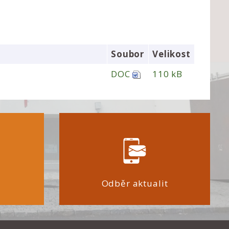
Soubor
Velikost
DOC
110 kB
Odběr aktualit