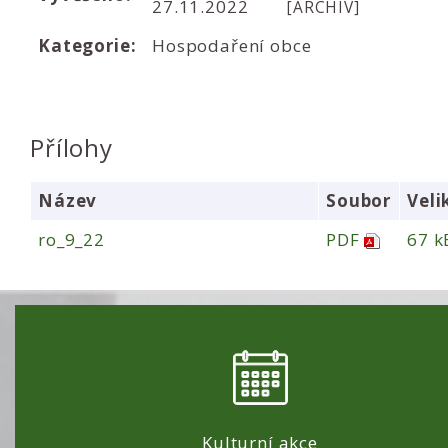
27.11.2022
[ARCHIV]
Kategorie:
Hospodaření obce
Přílohy
Název
Soubor
Veli
ro_9_22
PDF
67 k
Kulturní akce