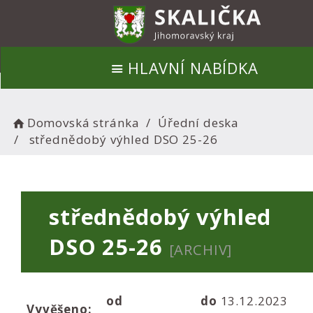
HLAVNÍ NABÍDKA
Domovská stránka
Úřední deska
střednědobý výhled DSO 25-26
střednědobý výhled
DSO 25-26
[ARCHIV]
od
do
13.12.2023
Vyvěšeno: