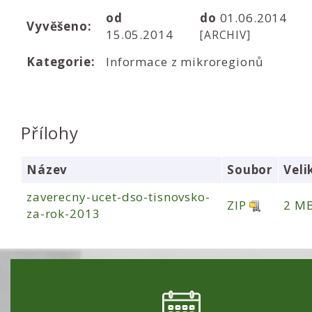
od
do
01.06.2014
Vyvěšeno:
15.05.2014
[ARCHIV]
Kategorie:
Informace z mikroregionů
Přílohy
Název
Soubor
Veli
zaverecny-ucet-dso-tisnovsko-
ZIP
2 M
za-rok-2013