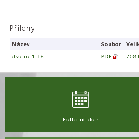
Přílohy
Název
Soubor
Veli
dso-ro-1-18
PDF
208 
Kulturní akce