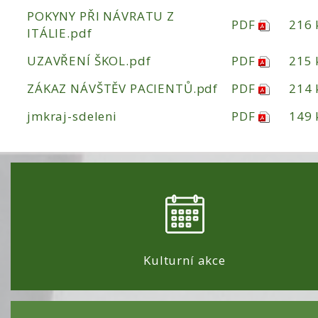
POKYNY PŘI NÁVRATU Z
PDF
216 
ITÁLIE.pdf
UZAVŘENÍ ŠKOL.pdf
PDF
215 
ZÁKAZ NÁVŠTĚV PACIENTŮ.pdf
PDF
214 
jmkraj-sdeleni
PDF
149 
Kulturní akce