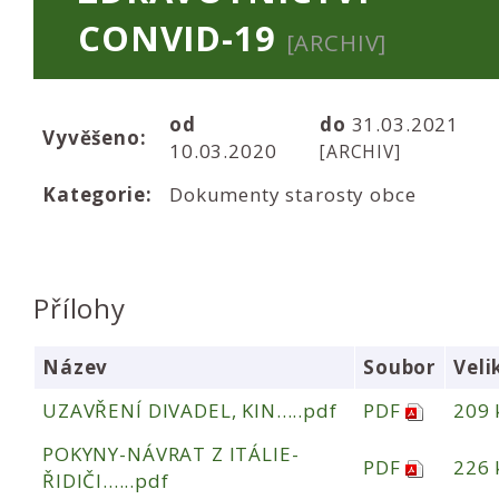
CONVID-19
[ARCHIV]
od
do
31.03.2021
Vyvěšeno:
10.03.2020
[ARCHIV]
Kategorie:
Dokumenty starosty obce
Přílohy
Název
Soubor
Veli
UZAVŘENÍ DIVADEL, KIN.....pdf
PDF
209 
POKYNY-NÁVRAT Z ITÁLIE-
PDF
226 
ŘIDIČI......pdf