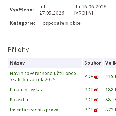
od
do
16.06.2026
Vyvěšeno:
27.05.2026
[ARCHIV]
Kategorie:
Hospodaření obce
Přílohy
Název
Soubor
Veli
Návrh závěrečného účtu obce
PDF
419 
Skalička za rok 2025
Financni-vykaz
PDF
188 
Rozvaha
PDF
88 k
Inventarizacni-zprava
PDF
873 