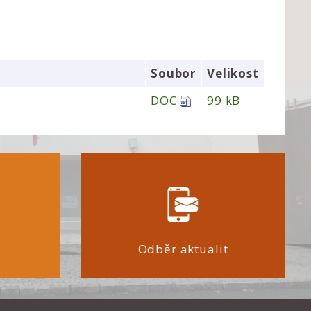
Soubor
Velikost
DOC
99 kB
Odběr aktualit