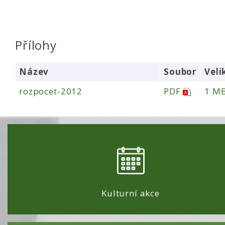
Přílohy
Název
Soubor
Veli
rozpocet-2012
PDF
1 M
Kulturní akce