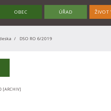
OBEC
ÚŘAD
ŽIVOT 
deska
DSO RO 6/2019
20
[ARCHIV]