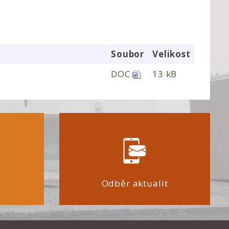
Soubor
Velikost
DOC
13 kB
Odběr aktualit