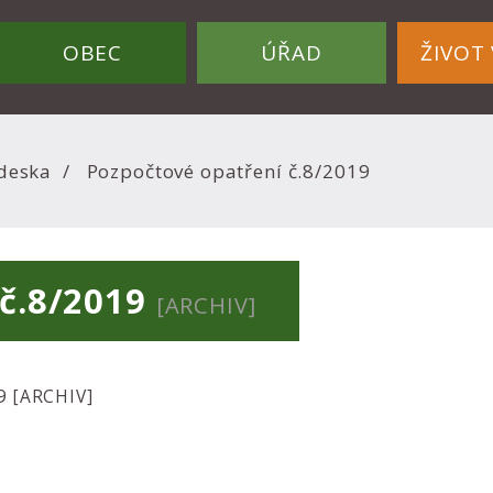
OBEC
ÚŘAD
ŽIVOT 
deska
Pozpočtové opatření č.8/2019
 č.8/2019
[ARCHIV]
19
[ARCHIV]