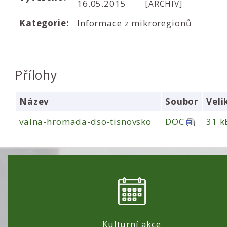
16.05.2015
[ARCHIV]
Kategorie:
Informace z mikroregionů
Přílohy
Název
Soubor
Veli
valna-hromada-dso-tisnovsko
DOC
31 k
Kulturní akce