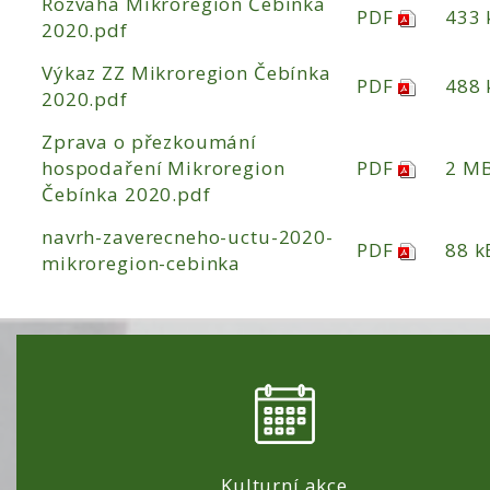
Rozvaha Mikroregion Čebínka
PDF
433 
2020.pdf
Výkaz ZZ Mikroregion Čebínka
PDF
488 
2020.pdf
Zprava o přezkoumání
hospodaření Mikroregion
PDF
2 M
Čebínka 2020.pdf
navrh-zaverecneho-uctu-2020-
PDF
88 k
mikroregion-cebinka
Kulturní akce