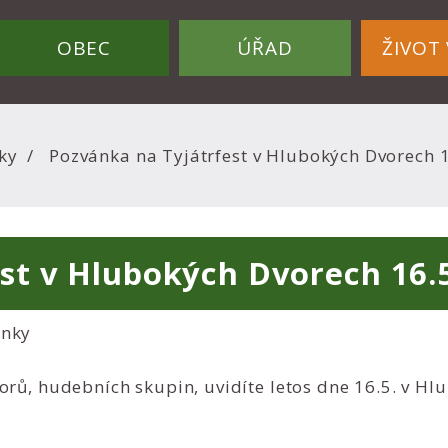
OBEC
ÚŘAD
ŽIVOT 
ky
Pozvánka na Tyjátrfest v Hlubokých Dvorech 1
st v Hlubokých Dvorech 16.5
ánky
orů, hudebních skupin, uvidíte letos dne 16.5. v Hl